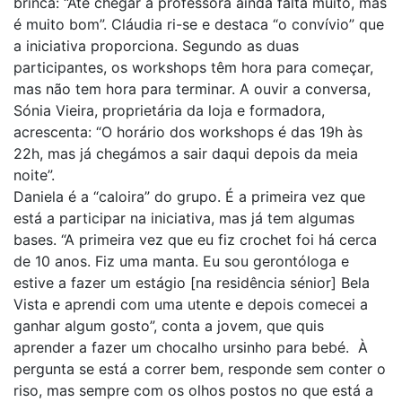
brinca: “Até chegar à professora ainda falta muito, mas
é muito bom”. Cláudia ri-se e destaca “o convívio” que
a iniciativa proporciona. Segundo as duas
participantes, os workshops têm hora para começar,
mas não tem hora para terminar. A ouvir a conversa,
Sónia Vieira, proprietária da loja e formadora,
acrescenta: “O horário dos workshops é das 19h às
22h, mas já chegámos a sair daqui depois da meia
noite”.
Daniela é a “caloira” do grupo. É a primeira vez que
está a participar na iniciativa, mas já tem algumas
bases. “A primeira vez que eu fiz crochet foi há cerca
de 10 anos. Fiz uma manta. Eu sou gerontóloga e
estive a fazer um estágio [na residência sénior] Bela
Vista e aprendi com uma utente e depois comecei a
ganhar algum gosto”, conta a jovem, que quis
aprender a fazer um chocalho ursinho para bebé. À
pergunta se está a correr bem, responde sem conter o
riso, mas sempre com os olhos postos no que está a