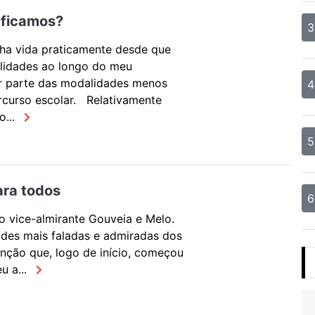
 ficamos?
3
ha vida praticamente desde que
alidades ao longo do meu
r parte das modalidades menos
4
rcurso escolar. Relativamente
o...
5
ara todos
6
o vice-almirante Gouveia e Melo.
ades mais faladas e admiradas dos
nção que, logo de início, começou
u a...