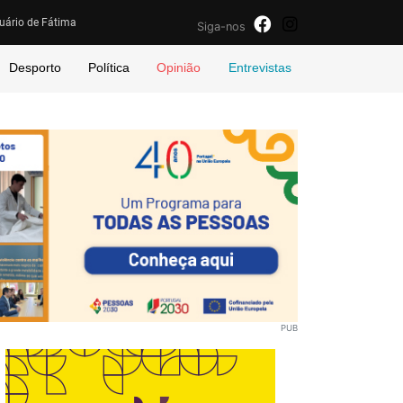
uário de Fátima
Siga-nos
Desporto
Política
Opinião
Entrevistas
PUB