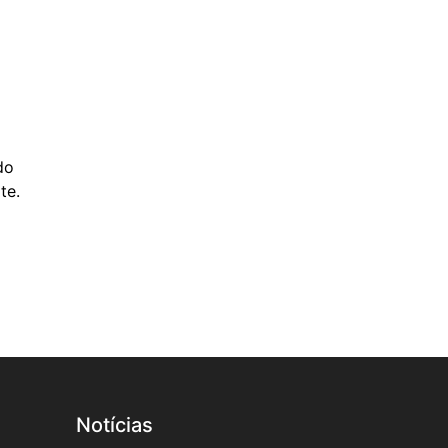
do
rte.
Notícias