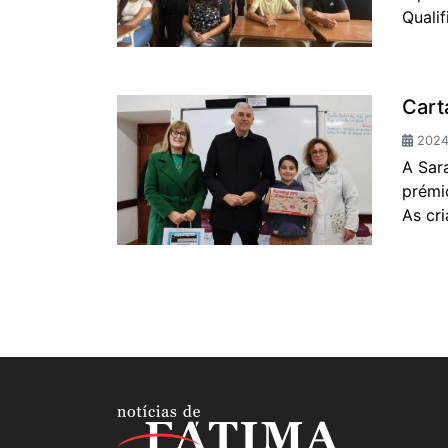
Qualif
Cart
2024-
A Sar
prémi
As cr