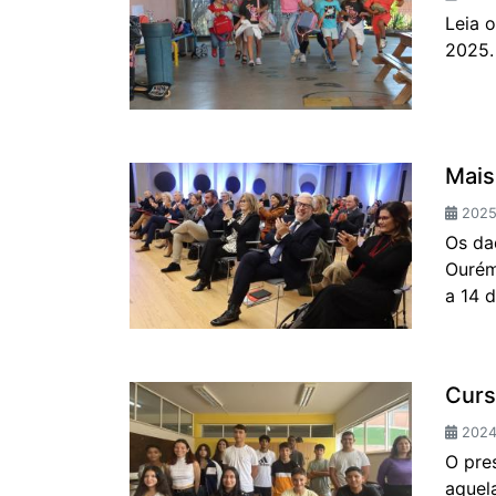
Leia 
2025.
Mais
2025
Os da
Ourém
a 14 d
Curs
2024-
O pre
aquel