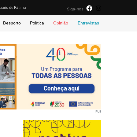
uário de Fátima
Siga-nos
Desporto
Política
Opinião
Entrevistas
PUB