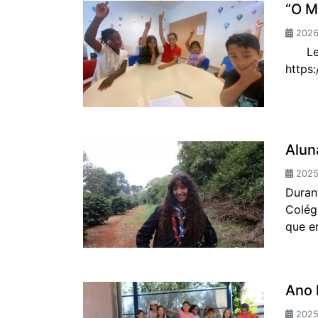
“O 
2026
Leia 
https
Alun
2025
Duran
Colég
que e
Ano 
2025-