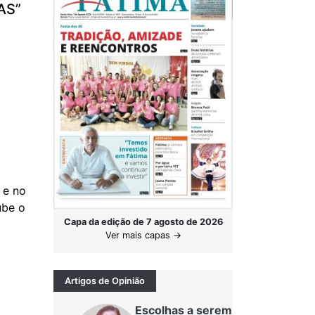
AS”
 e no
ube o
Capa da edição de 7 agosto de 2026
Ver mais capas →
Artigos de Opinião
Escolhas a serem