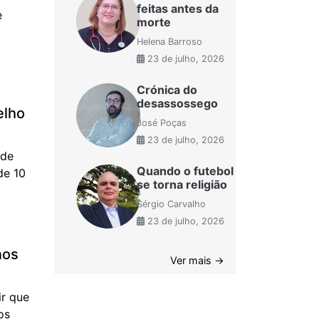
feitas antes da
e
morte
Helena Barroso
23 de julho, 2026
Crónica do
desassossego
elho
José Poças
23 de julho, 2026
 de
Quando o futebol
de 10
se torna religião
Sérgio Carvalho
23 de julho, 2026
nos
Ver mais →
ir que
os