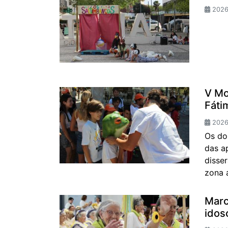
2026
V Mo
Fáti
2026-
Os do
das a
disse
zona 
Marc
idos