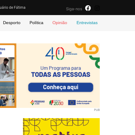
uário de Fátima
Siga-nos
Desporto
Política
Opinião
Entrevistas
PUB