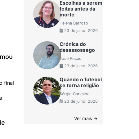
Escolhas a serem
feitas antes da
morte
Helena Barroso
23 de julho, 2026
Crónica do
desassossego
imou
José Poças
23 de julho, 2026
Quando o futebol
 final
se torna religião
Sérgio Carvalho
a
23 de julho, 2026
Ver mais →
de