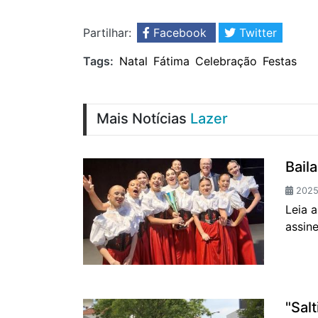
Partilhar:
Facebook
Twitter
Tags:
Natal
Fátima
Celebração
Festas
Mais Notícias
Lazer
Bail
2025-
Leia 
assin
"Sal