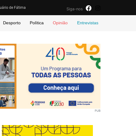
uário de Fátima
Siga-nos
Desporto
Política
Opinião
Entrevistas
PUB