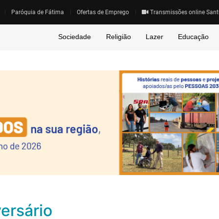
Paróquia de Fátima
Ofertas de Emprego
Transmissões online Sant
Sociedade
Religião
Lazer
Educação
versário