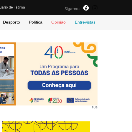
uário de Fátima
Siga-nos
Desporto
Política
Opinião
Entrevistas
PUB