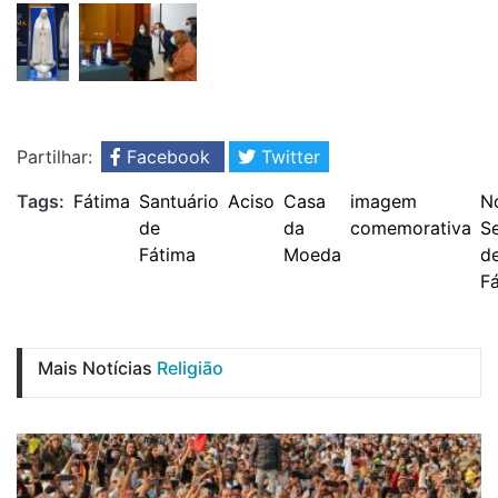
Partilhar:
Facebook
Twitter
Tags:
Fátima
Santuário
Aciso
Casa
imagem
N
de
da
comemorativa
S
Fátima
Moeda
d
F
Mais Notícias
Religião