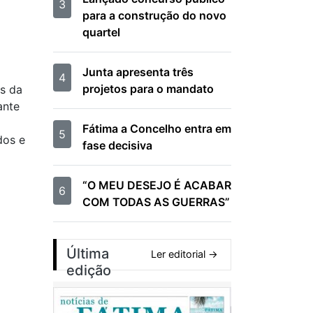
3
para a construção do novo
quartel
Junta apresenta três
4
projetos para o mandato
s da
ante
Fátima a Concelho entra em
5
dos e
fase decisiva
“O MEU DESEJO É ACABAR
6
COM TODAS AS GUERRAS”
Última
Ler editorial →
edição