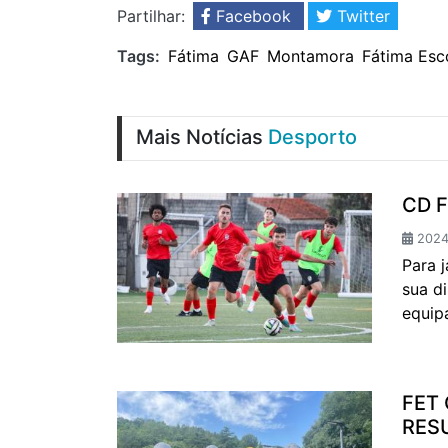
Partilhar:
Facebook
Twitter
Tags:
Fátima
GAF
Montamora
Fátima Esco
Mais Notícias
Desporto
CD F
2024-
Para 
sua d
equipa
FET
RES