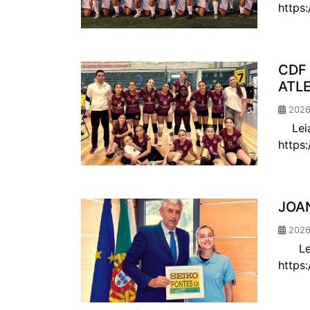
https
CDF
ATL
2026-
Leia 
https
JOA
2026
Leia 
https