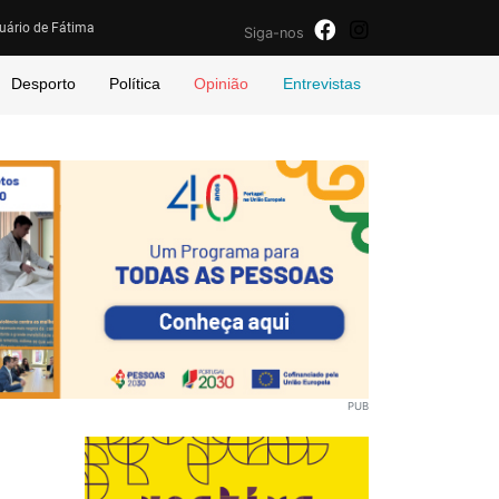
uário de Fátima
Siga-nos
Desporto
Política
Opinião
Entrevistas
PUB