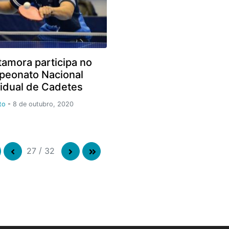
amora participa no
eonato Nacional
vidual de Cadetes
to
-
8 de outubro, 2020
27
/
32