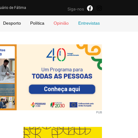
uário de Fátima
Siga-nos
Desporto
Política
Opinião
Entrevistas
PUB