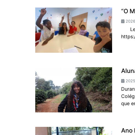
“O 
2026
Leia 
https
Alun
2025
Duran
Colég
que e
Ano 