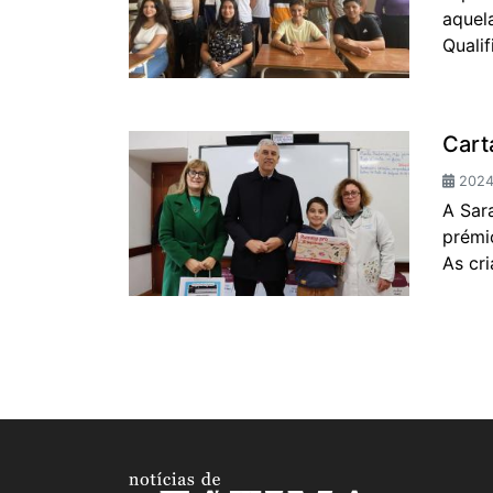
aquel
Qualif
Cart
2024-
A Sar
prémi
As cr