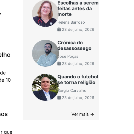
Escolhas a serem
feitas antes da
e
morte
Helena Barroso
23 de julho, 2026
Crónica do
desassossego
elho
José Poças
23 de julho, 2026
 de
Quando o futebol
de 10
se torna religião
Sérgio Carvalho
23 de julho, 2026
nos
Ver mais →
ir que