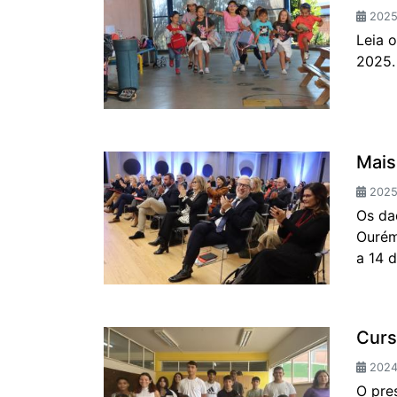
2025-
Leia 
2025.
Mais
2025
Os da
Ourém
a 14 d
Curs
2024-
O pre