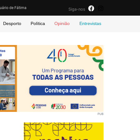
uário de Fátima
Siga-nos
Desporto
Política
Opinião
Entrevistas
PUB