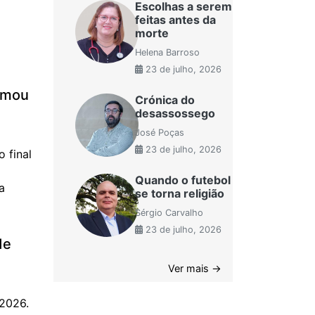
Escolhas a serem
feitas antes da
morte
Helena Barroso
23 de julho, 2026
imou
Crónica do
desassossego
José Poças
23 de julho, 2026
 final
Quando o futebol
a
se torna religião
Sérgio Carvalho
23 de julho, 2026
de
Ver mais →
 2026.