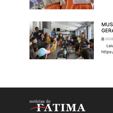
MUS
GER
2026
Leia 
https