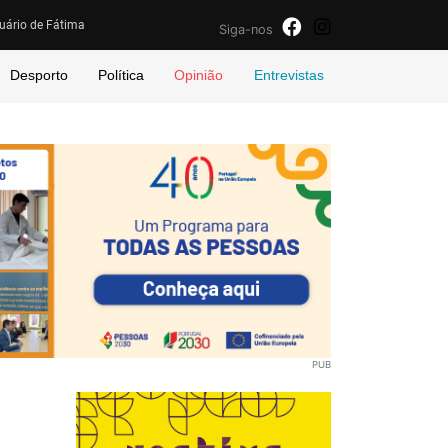
uário de Fátima
Siga-nos
Desporto
Política
Opinião
Entrevistas
PUB