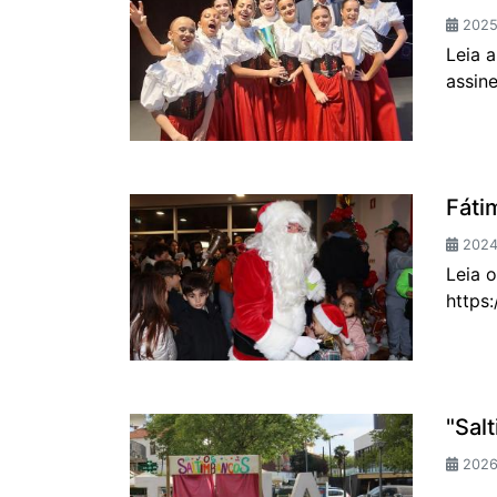
2025-
Leia 
assin
Fáti
2024-
Leia 
https
"Sal
2026