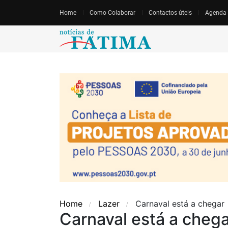
Home
Como Colaborar
Contactos úteis
Agenda
Home
Lazer
Carnaval está a chegar
Carnaval está a cheg