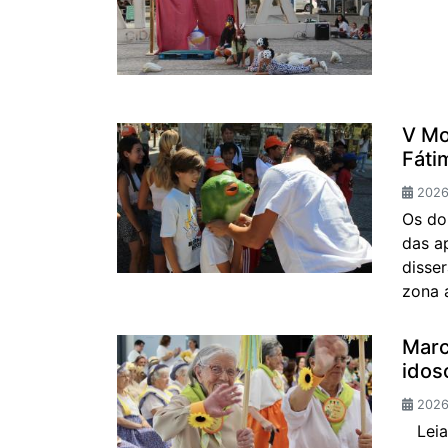
V Mo
Fáti
2026-
Os do
das a
disse
zona 
Marc
idos
2026
Leia 