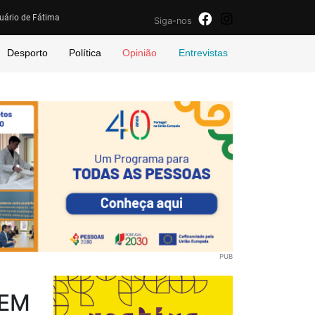
uário de Fátima
Siga-nos
Desporto
Política
Opinião
Entrevistas
PUB
 EM