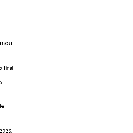
imou
 final
a
de
 2026.