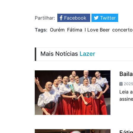
Partilhar:
Facebook
Twitter
Tags:
Ourém
Fátima
I Love Beer
concerto
Mais Notícias
Lazer
Bail
2025-
Leia 
assin
Fáti