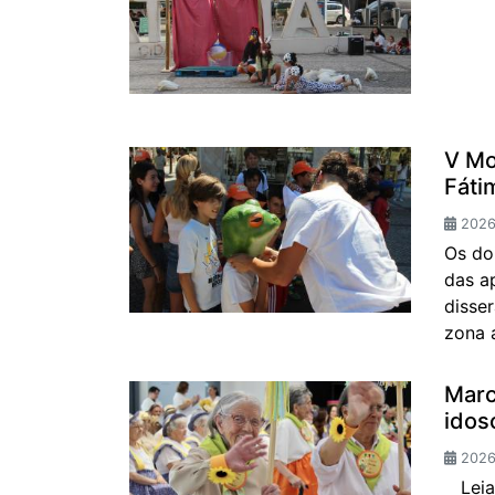
V Mo
Fáti
2026-
Os do
das a
disse
zona 
Marc
idos
2026
Leia 