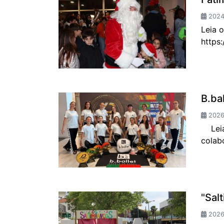
2024-
Leia 
https
B.ba
2026
Leia 
colab
"Sal
2026