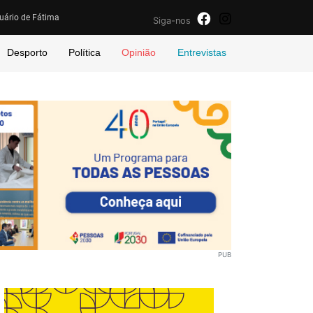
uário de Fátima
Siga-nos
Desporto
Política
Opinião
Entrevistas
PUB