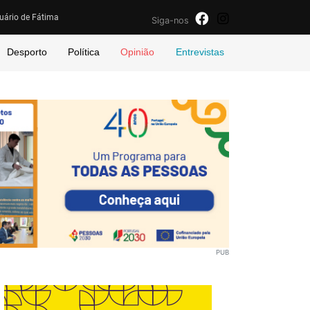
uário de Fátima
Siga-nos
Desporto
Política
Opinião
Entrevistas
PUB