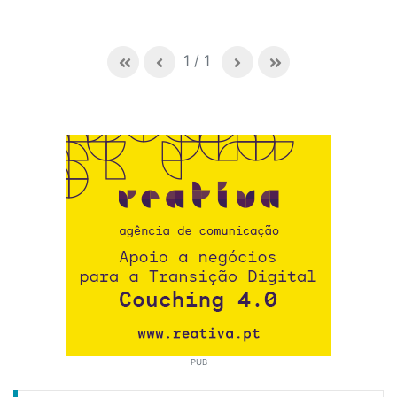
1
/
1
PUB