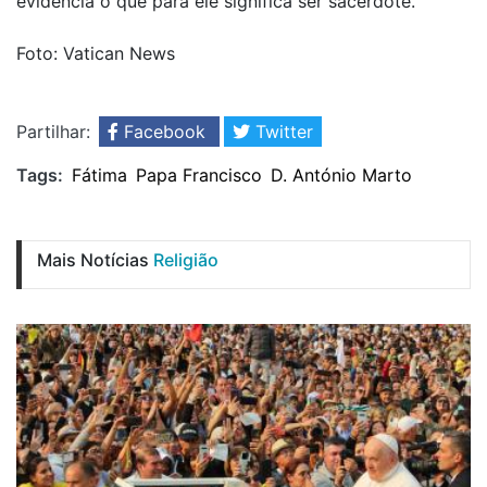
evidencia o que para ele significa ser sacerdote.
Foto: Vatican News
Partilhar:
Facebook
Twitter
Tags:
Fátima
Papa Francisco
D. António Marto
Mais Notícias
Religião