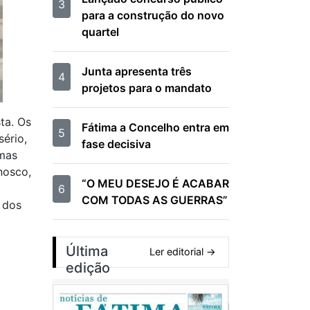
3
para a construção do novo
quartel
Junta apresenta três
4
projetos para o mandato
ta. Os
Fátima a Concelho entra em
5
sério,
fase decisiva
 mas
nosco,
“O MEU DESEJO É ACABAR
6
COM TODAS AS GUERRAS”
 dos
Última
Ler editorial →
edição