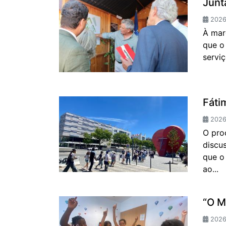
Junt
2026
À mar
que o
servi
Fáti
2026-
O pro
discus
que o
ao...
“O 
2026