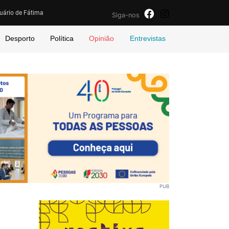
uário de Fátima
Siga-nos
Desporto
Política
Opinião
Entrevistas
PUB