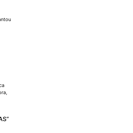
antou
ica
ora,
AS”