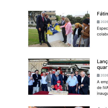
Fáti
2026-
Espec
colabo
Lanç
quar
2026-
A emp
de IV
inaugu