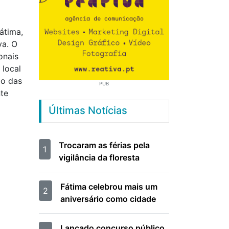
átima,
va. O
onais
 local
ão das
PUB
te
Últimas Notícias
Trocaram as férias pela
1
vigilância da floresta
Fátima celebrou mais um
2
aniversário como cidade
Lançado concurso público