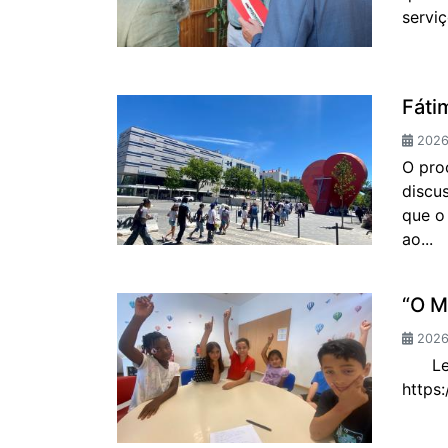
servi
Fáti
2026-
O pro
discus
que o
ao...
“O 
2026
Leia 
https