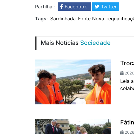
Partilhar:
Facebook
Twitter
Tags:
Sardinhada
Fonte Nova
requalificaç
Mais Notícias
Sociedade
Troca
2026
Leia 
colab
Fáti
2026-