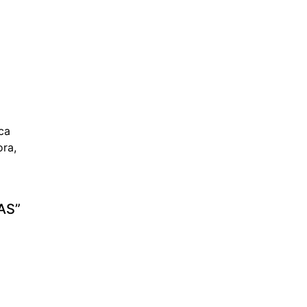
ica
ora,
AS”