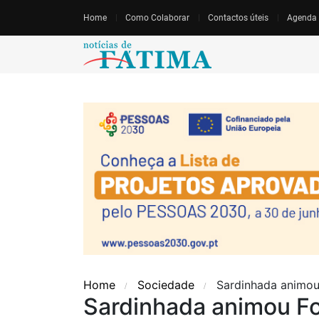
Home
Como Colaborar
Contactos úteis
Agenda
Home
Sociedade
Sardinhada animou
Sardinhada animou F