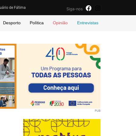
uário de Fátima
Siga-nos
Desporto
Política
Opinião
Entrevistas
PUB