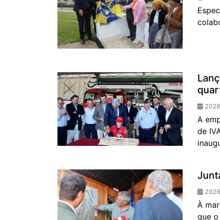
Espec
colabo
Lanç
quar
2026-
A emp
de IV
inaugu
Junt
2026
À mar
que o