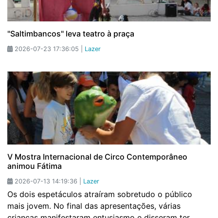
"Saltimbancos" leva teatro à praça
2026-07-23 17:36:05 |
Lazer
V Mostra Internacional de Circo Contemporâneo
animou Fátima
2026-07-13 14:19:36 |
Lazer
Os dois espetáculos atraíram sobretudo o público
mais jovem. No final das apresentações, várias
crianças manifestaram entusiasmo e disseram ter