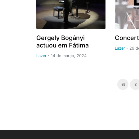
Gergely Bogányi
Concert
actuou em Fátima
Lazer
-
29 d
Lazer
-
14 de março, 2024