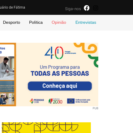
uário de Fátima
Siga-nos
Desporto
Política
Opinião
Entrevistas
PUB