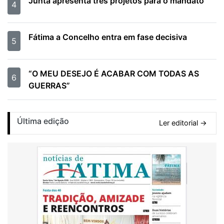
Junta apresenta três projetos para o mandato
4
Fátima a Concelho entra em fase decisiva
5
“O MEU DESEJO É ACABAR COM TODAS AS
6
GUERRAS”
Última edição
Ler editorial →