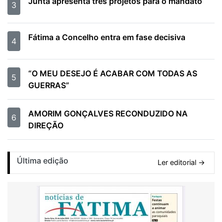
Junta apresenta três projetos para o mandato
3
Fátima a Concelho entra em fase decisiva
4
“O MEU DESEJO É ACABAR COM TODAS AS
5
GUERRAS”
AMORIM GONÇALVES RECONDUZIDO NA
6
DIREÇÃO
Última edição
Ler editorial →