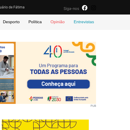
uário de Fátima
Siga-nos
Desporto
Política
Opinião
Entrevistas
PUB