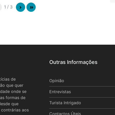
1
/
3
Outras Informações
ícias de
Opinião
ão que quer
idade onde se
Entrevistas
 as formas de
Turista Intrigado
 desde que
 contrárias aos
Contactos Úteis