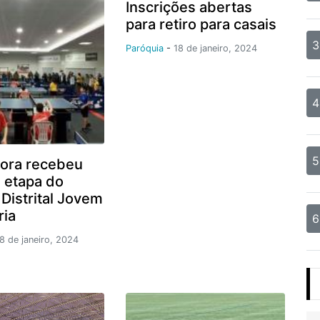
Inscrições abertas
para retiro para casais
3
Paróquia
-
18 de janeiro, 2024
4
5
ora recebeu
a etapa do
 Distrital Jovem
ria
6
8 de janeiro, 2024