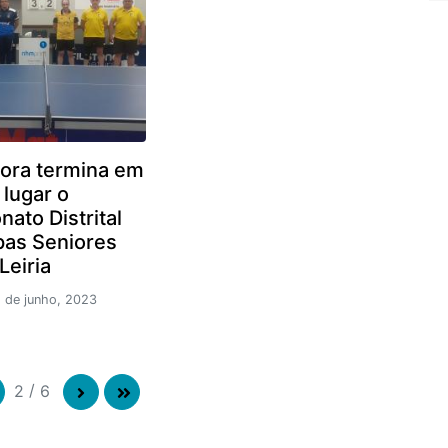
ora termina em
º lugar o
ato Distrital
pas Seniores
Leiria
 de junho, 2023
2
/
6