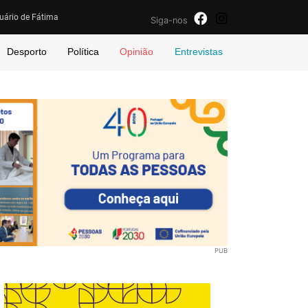
uário de Fátima
Siga-nos
Desporto
Política
Opinião
Entrevistas
PUB