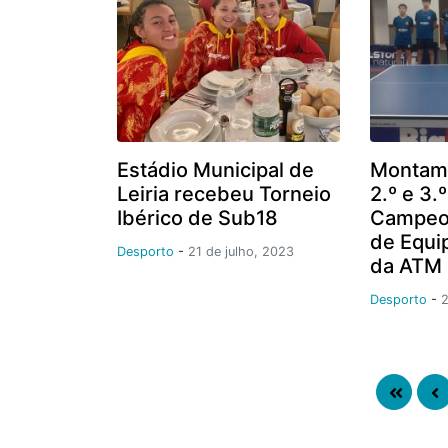
Estádio Municipal de
Montam
Leiria recebeu Torneio
2.º e 3.
Ibérico de Sub18
Campeon
de Equi
Desporto
-
21 de julho, 2023
da ATM 
Desporto
-
2